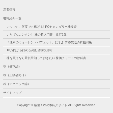
新着情報
書籍紹介一覧
いつでも、何度でも稼げる! IPOセカンダリー株投資
いちばんカンタン! 株の超入門書 改訂2版
「江戸のウォーレン・バフェット」に学ぶ 常勝無敗の株投資術
10万円から始める高配当株投資術
株を買うなら最低限知っておきたい 株価チャートの教科書
株（基本編）
株（上級者向け）
株（テクニック編）
サイトマップ
Copyright © 厳選！株の本紹介サイト All Rights Reserved.