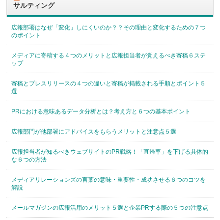
サルティング
広報部署はなぜ「変化」しにくいのか？？その理由と変化するための７つ
のポイント
メディアに寄稿する４つのメリットと広報担当者が覚えるべき寄稿６ステ
ップ
寄稿とプレスリリースの４つの違いと寄稿が掲載される手順とポイント５
選
PRにおける意味あるデータ分析とは？考え方と６つの基本ポイント
広報部門が他部署にアドバイスをもらうメリットと注意点５選
広報担当者が知るべきウェブサイトのPR戦略！「直帰率」を下げる具体的
な６つの方法
メディアリレーションズの言葉の意味・重要性・成功させる６つのコツを
解説
メールマガジンの広報活用のメリット５選と企業PRする際の５つの注意点