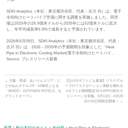
SDKI Analytics（本社：東京都渋谷区、代表：古川 功）は、電子
冷却向けヒートパイプ市場に関する調査を実施しました。同市
場は2025年の26.9億米ドルから2035年には52億米ドルに拡大
し、年平均成長率6.9%で成長すると予測されています。
2026年6月09日、SDKI Analytics（本社：東京都渋谷区、代表：
古川 功）は、2026－2035年の予測期間を対象とした「Heat
Pipe in Electronic Cooling Market(電子冷却向けヒートパイ…
Source: プレスリリース新着
←
大阪・西成「あいりんエリア」に
【父の日ギフトにも最適】リラクグル
どやねんホテルズ9・10棟目となる
ープのリラクゼーション体験を贈れる
「MAIDO – DOYANEN HOTELS」を
eギフトが期間限定30％OFFの割引キ
グランドオープン
ャンペーンを実施。6月13日～6月28
日の16日間限定開催！
→
厳選！株の本紹介サイト
>
未分類
>
Heat Pipe in Electronic