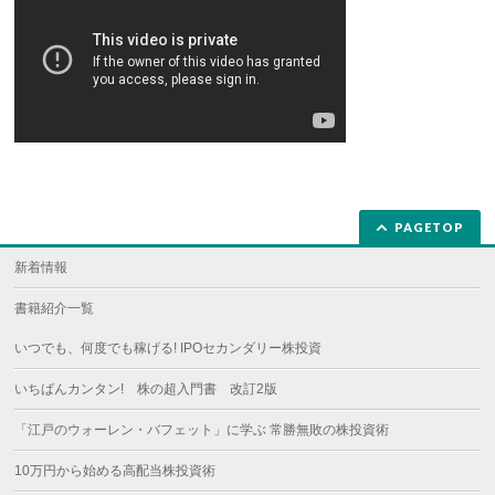
PAGETOP
新着情報
書籍紹介一覧
いつでも、何度でも稼げる! IPOセカンダリー株投資
いちばんカンタン! 株の超入門書 改訂2版
「江戸のウォーレン・バフェット」に学ぶ 常勝無敗の株投資術
10万円から始める高配当株投資術