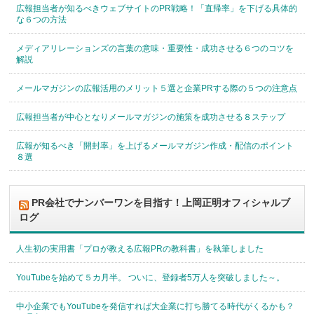
広報担当者が知るべきウェブサイトのPR戦略！「直帰率」を下げる具体的
な６つの方法
メディアリレーションズの言葉の意味・重要性・成功させる６つのコツを
解説
メールマガジンの広報活用のメリット５選と企業PRする際の５つの注意点
広報担当者が中心となりメールマガジンの施策を成功させる８ステップ
広報が知るべき「開封率」を上げるメールマガジン作成・配信のポイント
８選
PR会社でナンバーワンを目指す！上岡正明オフィシャルブ
ログ
人生初の実用書「プロが教える広報PRの教科書」を執筆しました
YouTubeを始めて５カ月半。 ついに、登録者5万人を突破しました～。
中小企業でもYouTubeを発信すれば大企業に打ち勝てる時代がくるかも？