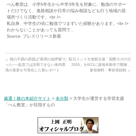
べん教室は、小学5年生から中学3年生を対象に、勉強のサポー
トだけでなく、進路相談や日常の悩み相談なども行う地域の居
場所づくり活動です。<br />
私自身、中学生の頃に勉強でつまずいた経験があります。<br />
わからないことがあっても質問で…
Source: プレスリリース新着
←
朝の不調の原因は"夜間の低呼吸"だ
駐日インド大使館主催「国際ヨガの日
った──血流では説明できない体内環
2026」を6/21に築地本願寺で開催、
境の落差を可視化した新レポート
参加無料・事前登録制
→
厳選！株の本紹介サイト
>
未分類
>
大学生が運営する学習支援
「べん教室」が目指すもの