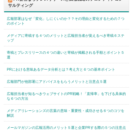
サルティング
広報部署はなぜ「変化」しにくいのか？？その理由と変化するための７つ
のポイント
メディアに寄稿する４つのメリットと広報担当者が覚えるべき寄稿６ステ
ップ
寄稿とプレスリリースの４つの違いと寄稿が掲載される手順とポイント５
選
PRにおける意味あるデータ分析とは？考え方と６つの基本ポイント
広報部門が他部署にアドバイスをもらうメリットと注意点５選
広報担当者が知るべきウェブサイトのPR戦略！「直帰率」を下げる具体的
な６つの方法
メディアリレーションズの言葉の意味・重要性・成功させる６つのコツを
解説
メールマガジンの広報活用のメリット５選と企業PRする際の５つの注意点