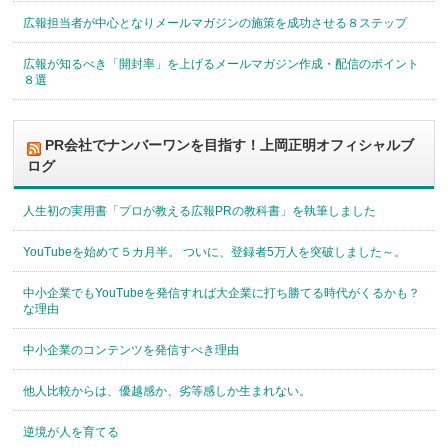
広報担当者が中心となりメールマガジンの施策を成功させる８ステップ
広報が知るべき「開封率」を上げるメールマガジン作成・配信のポイント
８選
PR会社でナンバーワンを目指す！上岡正明オフィシャルブ
ログ
人生初の実用書「プロが教える広報PRの教科書」を執筆しました
YouTubeを始めて５カ月半。 ついに、登録者5万人を突破しました～。
中小企業でもYouTubeを発信すれば大企業に打ち勝てる時代がくるかも？
な理由
中小企業のコンテンツを発信すべき理由
他人比較からは、優越感か、劣等感しか生まれない。
逆境が人を育てる