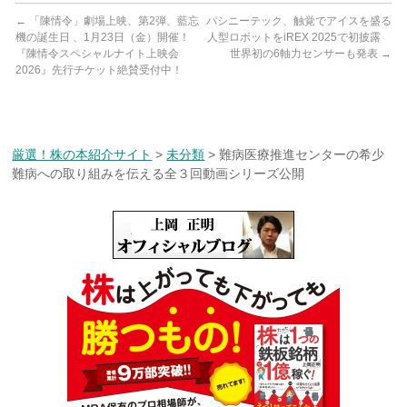
←
「陳情令」劇場上映、第2弾、藍忘
パシニーテック、触覚でアイスを盛る
機の誕生日 、1月23日（金）開催！
人型ロボットをiREX 2025で初披露
『陳情令スペシャルナイト上映会
世界初の6軸力センサーも発表
→
2026』先行チケット絶賛受付中！
厳選！株の本紹介サイト
>
未分類
>
難病医療推進センターの希少
難病への取り組みを伝える全３回動画シリーズ公開