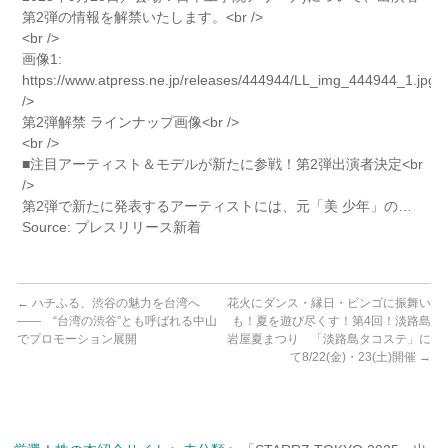
第2弾の情報を解禁いたします。<br />
<br />
画像1:
https://www.atpress.ne.jp/releases/444944/LL_img_444944_1.jpg<
/>
第2弾解禁 ラインナップ画像<br />
<br />
■注目アーティスト＆モデルが新たに参戦！第2弾出演者決定<br
/>
第2弾で新たに発表するアーティストには、元「美 少年」の…
Source: プレスリリース新着
←
ハチふる、渋谷の魅力を台湾へ
花火にダンス・縁日・ビンゴに振舞い
―― “台湾の渋谷”とも呼ばれる中山
も！夏を遊び尽くす！第4回！淡路島
でプロモーション展開
岩屋夏まつり 「淡路島タコステ」に
て8/22(金)・23(土)開催
→