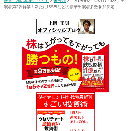
厳選！株の本紹介サイト
>
未分類
>
「STARRZ TOKYO 2025」出
演者第2弾解禁！新たにISSEIなどの豪華出演者多数参加決定