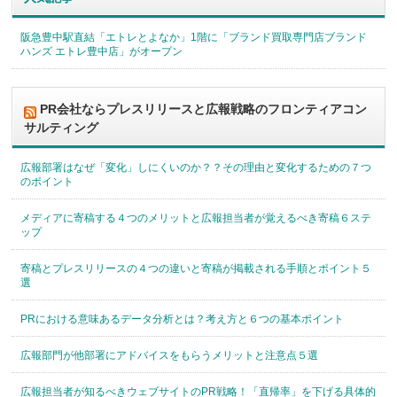
阪急豊中駅直結「エトレとよなか」1階に「ブランド買取専門店ブランド
ハンズ エトレ豊中店」がオープン
PR会社ならプレスリリースと広報戦略のフロンティアコン
サルティング
広報部署はなぜ「変化」しにくいのか？？その理由と変化するための７つ
のポイント
メディアに寄稿する４つのメリットと広報担当者が覚えるべき寄稿６ステ
ップ
寄稿とプレスリリースの４つの違いと寄稿が掲載される手順とポイント５
選
PRにおける意味あるデータ分析とは？考え方と６つの基本ポイント
広報部門が他部署にアドバイスをもらうメリットと注意点５選
広報担当者が知るべきウェブサイトのPR戦略！「直帰率」を下げる具体的