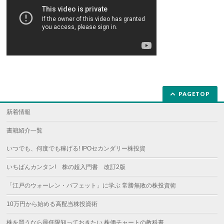
PAGETOP
新着情報
書籍紹介一覧
いつでも、何度でも稼げる! IPOセカンダリー株投資
いちばんカンタン! 株の超入門書 改訂2版
「江戸のウォーレン・バフェット」に学ぶ 常勝無敗の株投資術
10万円から始める高配当株投資術
株を買うなら最低限知っておきたい 株価チャートの教科書