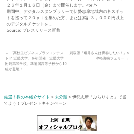
２６年１月１６日（金）まで開催します。<br />
期間中、デジタルスタンプラリーで伊勢志摩地域内の各スポッ
トを巡って２０ｐｔを集めた方、または累計３，０００円以上
のデジタルチケットを…
Source: プレスリリース新着
←
「高校生ビジネスプランコンテス
劇場版「遠井さんは青春したい！」×
ト in 近畿大学」を初開催 近畿大学
津軽海峡フェリー
→
附属高等学校、準附属高等学校から10
組が登壇！
厳選！株の本紹介サイト
>
未分類
>
伊勢志摩「ぶらりすと」で当
てよう！プレゼントキャンペーン