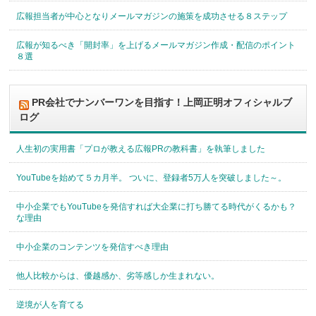
広報担当者が中心となりメールマガジンの施策を成功させる８ステップ
広報が知るべき「開封率」を上げるメールマガジン作成・配信のポイント
８選
PR会社でナンバーワンを目指す！上岡正明オフィシャルブ
ログ
人生初の実用書「プロが教える広報PRの教科書」を執筆しました
YouTubeを始めて５カ月半。 ついに、登録者5万人を突破しました～。
中小企業でもYouTubeを発信すれば大企業に打ち勝てる時代がくるかも？
な理由
中小企業のコンテンツを発信すべき理由
他人比較からは、優越感か、劣等感しか生まれない。
逆境が人を育てる