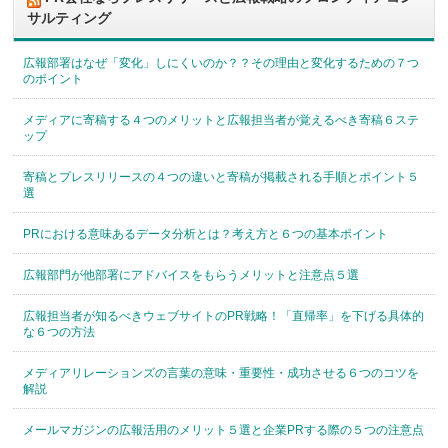
サルティング
広報部署はなぜ「変化」しにくいのか？？その理由と変化するための７つ
のポイント
メディアに寄稿する４つのメリットと広報担当者が覚えるべき寄稿６ステ
ップ
寄稿とプレスリリースの４つの違いと寄稿が掲載される手順とポイント５
選
PRにおける意味あるデータ分析とは？考え方と６つの基本ポイント
広報部門が他部署にアドバイスをもらうメリットと注意点５選
広報担当者が知るべきウェブサイトのPR戦略！「直帰率」を下げる具体的
な６つの方法
メディアリレーションズの言葉の意味・重要性・成功させる６つのコツを
解説
メールマガジンの広報活用のメリット５選と企業PRする際の５つの注意点