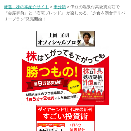
厳選！株の本紹介サイト
>
未分類
>
伊豆の温泉付高級貸別荘で
『会席御前』と『石窯ブレッド』 が楽しめる、“夕食＆朝食デリバ
リープラン”発売開始！