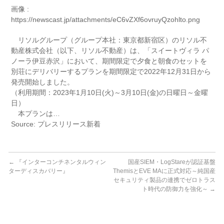
画像 :
https://newscast.jp/attachments/eC6vZXf6ovruyQzohlto.png
リソルグループ（グループ本社：東京都新宿区）のリソル不
動産株式会社（以下、リソル不動産）は、「スイートヴィラ パ
ノーラ伊豆赤沢」において、期間限定で夕食と朝食のセットを
別荘にデリバリーするプランを期間限定で2022年12月31日から
発売開始しました。
（利用期間：2023年1月10日(火)～3月10日(金)の日曜日～金曜
日）
本プランは…
Source: プレスリリース新着
←
『インターコンチネンタルウィン
国産SIEM・LogStareが認証基盤
ターディスカバリー』
ThemisとEVE MAに正式対応～純国産
セキュリティ製品の連携でゼロトラス
ト時代の防御力を強化～
→